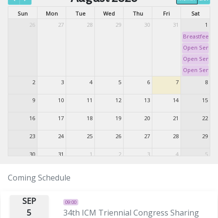
Sun
Mon
Tue
Wed
Thu
Fri
Sat
26
27
28
29
30
31
1
Breastfeedin
Open Seminar
Open Seminar
Open Seminar
2
3
4
5
6
7
8
9
10
11
12
13
14
15
16
17
18
19
20
21
22
23
24
25
26
27
28
29
30
31
1
2
3
4
5
34th ICM Tri
Coming Schedule
SEP
09:00
5
34th ICM Triennial Congress Sharing